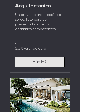
Arquitectonico
Un proyecto arquitectónico
sólido, listo para ser
presentado ante las
entidades competentes.
1 h
3.5%
3.5% valor de obra
valor
de
obra
Más info