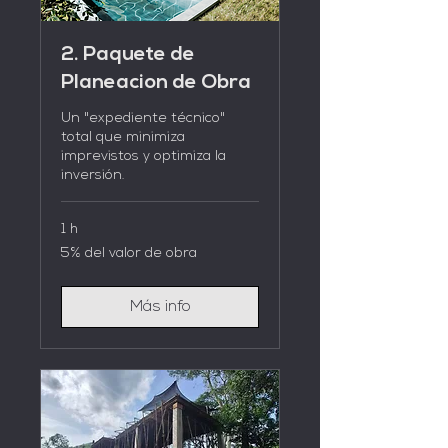
2. Paquete de
Planeacion de Obra
Un "expediente técnico"
total que minimiza
imprevistos y optimiza la
inversión.
1 h
5%
5% del valor de obra
del
valor
de
obra
Más info