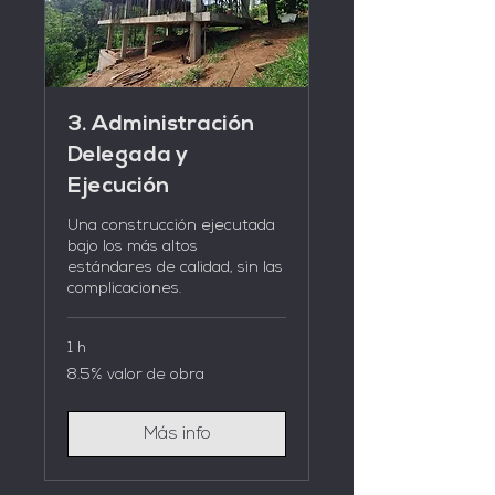
3. Administración
Delegada y
Ejecución
Una construcción ejecutada
bajo los más altos
estándares de calidad, sin las
complicaciones.
1 h
8.5%
8.5% valor de obra
valor
de
obra
Más info